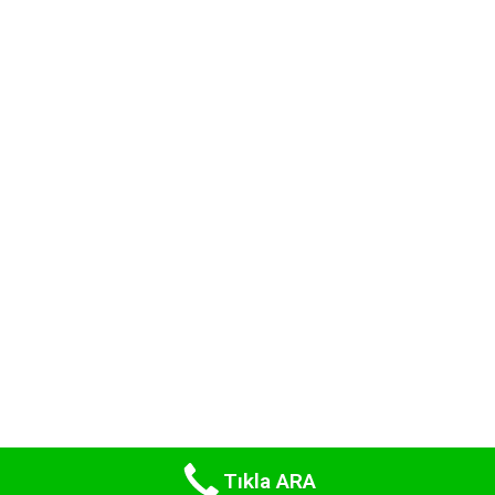
©2021 ByUfuk.com | Her Hakkı Saklıdır.
Gizlilik Politikası
|
Şartlar & Koşullar
Tıkla ARA